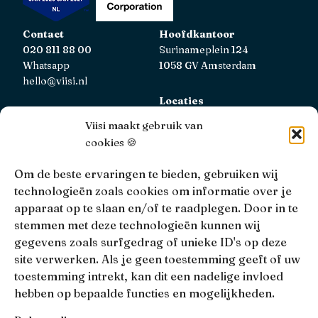
Contact
Hoofdkantoor
020 811 88 00
Surinameplein 124
Whatsapp
1058 GV Amsterdam
hello@viisi.nl
Locaties
Bekijk alle locaties
Viisi maakt gebruik van
cookies 🍪
AFM
Viisi Hypotheken is geregistreerd bij de AFM.
Om de beste ervaringen te bieden, gebruiken wij
Registratienummer: 12039833
technologieën zoals cookies om informatie over je
apparaat op te slaan en/of te raadplegen. Door in te
KiFiD
stemmen met deze technologieën kunnen wij
Niet tevreden over onze interne klachtbehandeling, dan
gegevens zoals surfgedrag of unieke ID's op deze
kun je terecht bij
KiFiD
.
site verwerken. Als je geen toestemming geeft of uw
toestemming intrekt, kan dit een nadelige invloed
hebben op bepaalde functies en mogelijkheden.
• 4.9 •
• 1517 Reviews