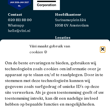
Contact
Hoofdkantoor
020 811 88 00
Surinameplein 124
Whatsapp
1058 GV Amsterdam
hello@viisi.nl
Locaties
Bekijk alle locaties
Viisi maakt gebruik van
cookies 🍪
AFM
Viisi Hypotheken is geregistreerd bij de AFM.
Om de beste ervaringen te bieden, gebruiken wij
Registratienummer: 12039833
technologieën zoals cookies om informatie over je
apparaat op te slaan en/of te raadplegen. Door in te
KiFiD
stemmen met deze technologieën kunnen wij
Niet tevreden over onze interne klachtbehandeling, dan
gegevens zoals surfgedrag of unieke ID's op deze
kun je terecht bij
KiFiD
.
site verwerken. Als je geen toestemming geeft of uw
toestemming intrekt, kan dit een nadelige invloed
hebben op bepaalde functies en mogelijkheden.