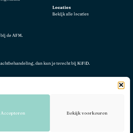
Locaties
Bekijk alle locaties
 bij de AFM.
lachtbehandeling, dan kun je terecht bij
KiFiD
.
ene voorwaarden
Privacy, disclaimers en voorwaarden
Accepteren
Bekijk voorkeuren