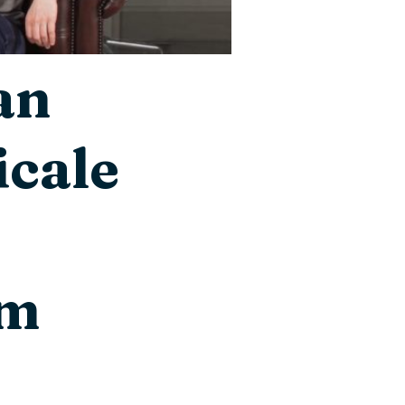
an
icale
om