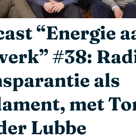
ast “Energie a
werk” #38: Rad
sparantie als
dament, met T
der Lubbe