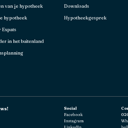
en van je hypotheek
Downloads
je hypotheek
Hypotheekgesprek
r Expats
er in het buitenland
splanning
uws!
Social
Co
Facebook
020
Instagram
Wh
LinkedIn
hel