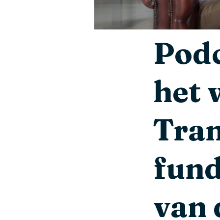
Podc
het 
Tran
fun
van 