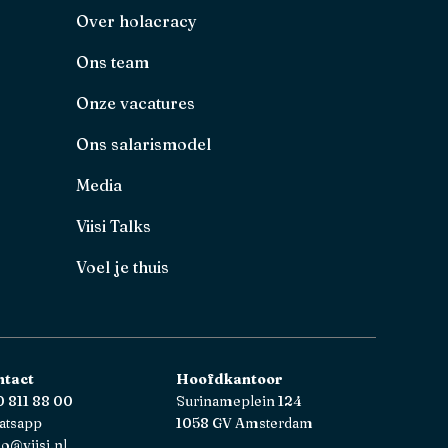
Over holacracy
Ons team
Onze vacatures
Ons salarismodel
Media
Viisi Talks
Voel je thuis
ntact
Hoofdkantoor
 811 88 00
Surinameplein 124
atsapp
1058 GV Amsterdam
lo@viisi.nl