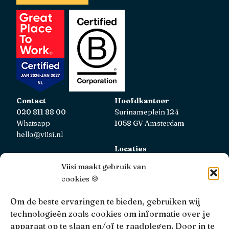
Contact
Hoofdkantoor
020 811 88 00
Surinameplein 124
Whatsapp
1058 GV Amsterdam
hello@viisi.nl
Locaties
Bekijk alle locaties
Viisi maakt gebruik van
cookies 🍪
AFM
Viisi Hypotheken is geregistreerd bij de AFM.
Om de beste ervaringen te bieden, gebruiken wij
Registratienummer: 12039833
technologieën zoals cookies om informatie over je
apparaat op te slaan en/of te raadplegen. Door in te