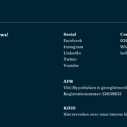
uws!
Social
Co
Facebook
020
Instagram
Wh
LinkedIn
hel
Twitter
Youtube
AFM
Viisi Hypotheken is geregistreerd
Registratienummer: 12039833
KiFiD
Niet tevreden over onze interne k