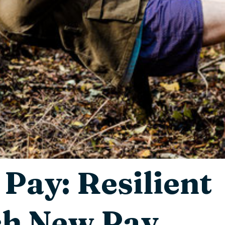
Pay: Resilient
ch New Pay