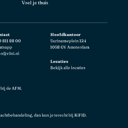
Voel je thuis
ntact
Hoofdkantoor
 811 88 00
Surinameplein 124
atsapp
1058 GV Amsterdam
lo@viisi.nl
Locaties
Bekijk alle locaties
 bij de AFM.
lachtbehandeling, dan kun je terecht bij
KiFiD
.