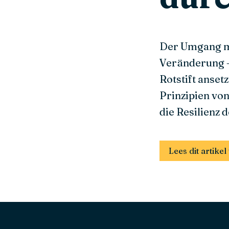
Der Umgang mi
Veränderung –
Rotstift anset
Prinzipien von
die Resilienz 
Lees dit artik