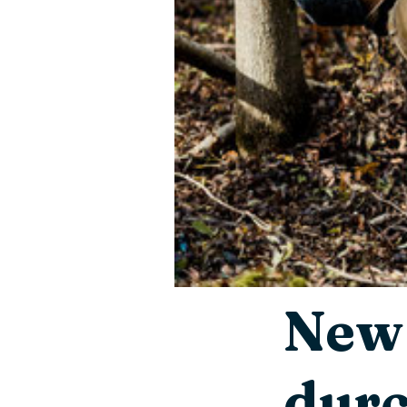
New 
dur