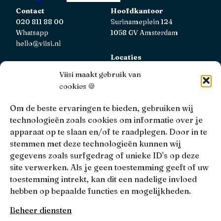
Contact
Hoofdkantoor
020 811 88 00
Surinameplein 124
Whatsapp
1058 GV Amsterdam
hello@viisi.nl
Locaties
Bekijk alle locaties
Viisi maakt gebruik van
cookies 🍪
AFM
Viisi Hypotheken is geregistreerd bij de AFM.
Om de beste ervaringen te bieden, gebruiken wij
Registratienummer: 12039833
technologieën zoals cookies om informatie over je
apparaat op te slaan en/of te raadplegen. Door in te
KiFiD
stemmen met deze technologieën kunnen wij
Niet tevreden over onze interne klachtbehandeling, dan
gegevens zoals surfgedrag of unieke ID's op deze
kun je terecht bij
KiFiD
.
site verwerken. Als je geen toestemming geeft of uw
toestemming intrekt, kan dit een nadelige invloed
hebben op bepaalde functies en mogelijkheden.
• 4.9 •
• 1517 Reviews
Beheer diensten