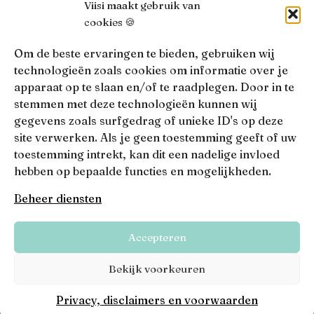
Viisi maakt gebruik van
cookies 🍪
AFM
Viisi Hypotheken is geregistreerd bij de AFM.
Om de beste ervaringen te bieden, gebruiken wij
Registratienummer: 12039833
technologieën zoals cookies om informatie over je
apparaat op te slaan en/of te raadplegen. Door in te
KiFiD
stemmen met deze technologieën kunnen wij
Niet tevreden over onze interne klachtbehandeling, dan
gegevens zoals surfgedrag of unieke ID's op deze
kun je terecht bij
KiFiD
.
site verwerken. Als je geen toestemming geeft of uw
toestemming intrekt, kan dit een nadelige invloed
hebben op bepaalde functies en mogelijkheden.
• 4.9 •
• 1517 Reviews
Beheer diensten
Viisi © 2026
Accepteren
Algemene voorwaarden
Privacy, disclaimers en voorwaarden
Bekijk voorkeuren
Privacy, disclaimers en voorwaarden