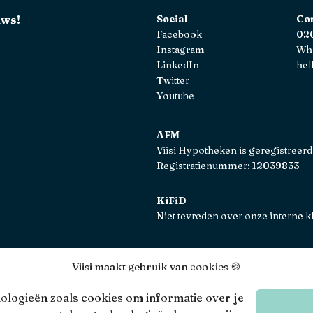
uws!
Social
Co
Facebook
020
Instagram
Wh
LinkedIn
hel
Twitter
Youtube
AFM
Viisi Hypotheken is geregistreerd
Registratienummer: 12039833
KiFiD
Niet tevreden over onze interne k
Viisi maakt gebruik van cookies 🍪
Viisi © 2026
Algem
nologieën zoals cookies om informatie over je