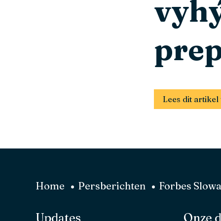
vyhý
prep
Lees dit artik
Home
Persberichten
Forbes Slowak
Updates
Onze d