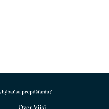
vyhýbať sa prepúšťaniu?
Over Viisi