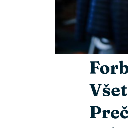
Forb
Všet
Preč