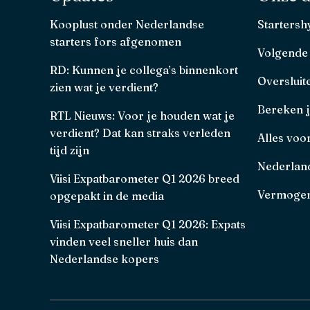
Kooplust onder Nederlandse
Starters
starters fors afgenomen
Volgende
RD: Kunnen je collega’s binnenkort
Oversluit
zien wat je verdient?
Bereken 
RTL Nieuws: Voor je houden wat je
verdient? Dat kan straks verleden
Alles voo
tijd zijn
Nederland
Viisi Expatbarometer Q1 2026 breed
Vermogen
opgepakt in de media
Viisi Expatbarometer Q1 2026: Expats
vinden veel sneller huis dan
Nederlandse kopers