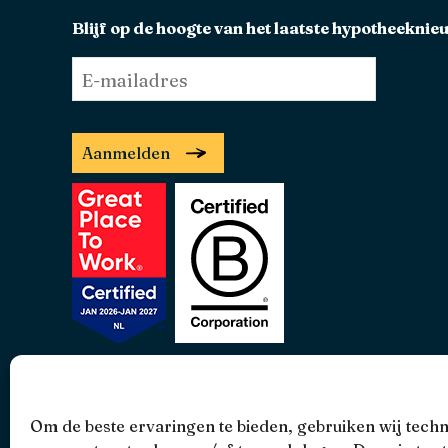
Blijf op de hoogte van het laatste hypotheeknie
E-
mailadres
*
Aanmelden
• 4.9 •
• 1517 Reviews
Om de beste ervaringen te bieden, gebruiken wij tech