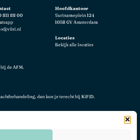
ntact
Hoofdkantoor
 811 88 00
Surinameplein 124
atsapp
1058 GV Amsterdam
lo@viisi.nl
Locaties
Bekijk alle locaties
 bij de AFM.
lachtbehandeling, dan kun je terecht bij
KiFiD
.
ene voorwaarden
Privacy, disclaimers en voorwaarden