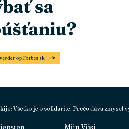
bať sa
úšťaniu?
el verder op Forbes.sk
ije: Všetko je o solidarite. Prečo dáva zmysel 
iensten
Mijn Viisi