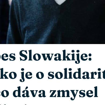
es Slowakije:
ko je o solidari
o dáva zmysel