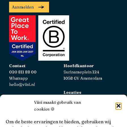
Aanmelden
Contact
Hoofdkantoor
020 811 88 00
Surinameplein 124
Whatsapp
1058 GV Amsterdam
hello@viisi.nl
Locaties
Bekijk alle locaties
Viisi maakt gebruik van
cookies 🍪
AFM
Viisi Hypotheken is geregistreerd bij de AFM.
Om de beste ervaringen te bieden, gebruiken wij
Registratienummer: 12039833