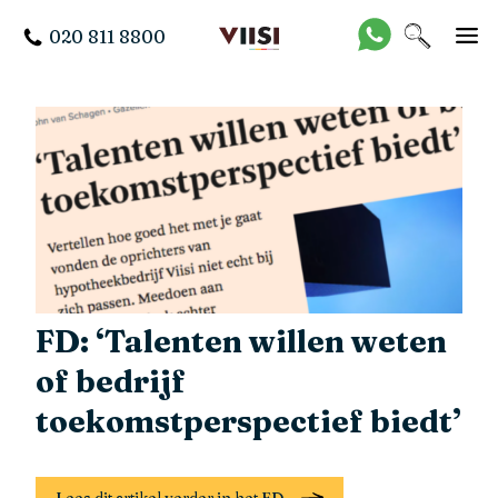
020 811 8800
FD: ‘Talenten willen weten
of bedrijf
toekomstperspectief biedt’