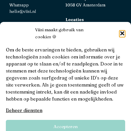
Whatsapp
1058 GV Amsterdam
hello@viisi.nl
Locaties
Bekijk alle locaties
Viisi maakt gebruik van
cookies 🍪
AFM
Viisi Hypotheken is geregistreerd bij de AFM.
Om de beste ervaringen te bieden, gebruiken wij
Registratienummer: 12039833
technologieën zoals cookies om informatie over je
apparaat op te slaan en/of te raadplegen. Door in te
KiFiD
stemmen met deze technologieën kunnen wij
Niet tevreden over onze interne klachtbehandeling, dan
gegevens zoals surfgedrag of unieke ID's op deze
kun je terecht bij
KiFiD
.
site verwerken. Als je geen toestemming geeft of uw
toestemming intrekt, kan dit een nadelige invloed
hebben op bepaalde functies en mogelijkheden.
• 4.9 •
• 1517 Reviews
Beheer diensten
Viisi © 2026
Accepteren
Algemene voorwaarden