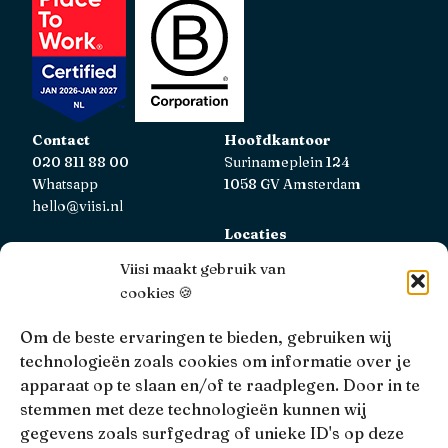
Contact
Hoofdkantoor
020 811 88 00
Surinameplein 124
Whatsapp
1058 GV Amsterdam
hello@viisi.nl
Locaties
Bekijk alle locaties
Viisi maakt gebruik van
cookies 🍪
AFM
Viisi Hypotheken is geregistreerd bij de AFM.
Om de beste ervaringen te bieden, gebruiken wij
Registratienummer: 12039833
technologieën zoals cookies om informatie over je
apparaat op te slaan en/of te raadplegen. Door in te
KiFiD
stemmen met deze technologieën kunnen wij
Niet tevreden over onze interne klachtbehandeling, dan
gegevens zoals surfgedrag of unieke ID's op deze
kun je terecht bij
KiFiD
.