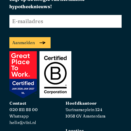
hypotheeknieuws!
E-
mailadres
*
Aanmelden
Contact
Hoofdkantoor
020 811 88 00
Surinameplein 124
Whatsapp
1058 GV Amsterdam
hello@viisi.nl
Locaties