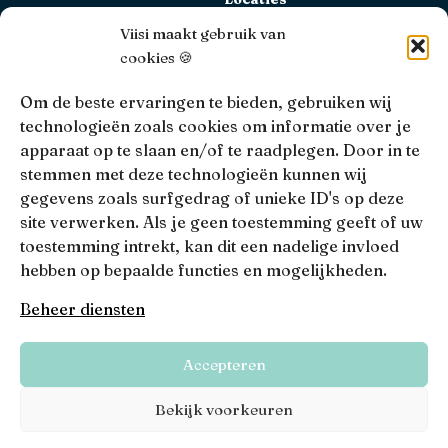
Bekijk alle locaties
Viisi maakt gebruik van
cookies 🍪
AFM
Viisi Hypotheken is geregistreerd bij de AFM.
Om de beste ervaringen te bieden, gebruiken wij
Registratienummer: 12039833
technologieën zoals cookies om informatie over je
apparaat op te slaan en/of te raadplegen. Door in te
KiFiD
stemmen met deze technologieën kunnen wij
Niet tevreden over onze interne klachtbehandeling, dan
gegevens zoals surfgedrag of unieke ID's op deze
kun je terecht bij
KiFiD
.
site verwerken. Als je geen toestemming geeft of uw
toestemming intrekt, kan dit een nadelige invloed
hebben op bepaalde functies en mogelijkheden.
• 4.9 •
• 1517 Reviews
Beheer diensten
Viisi © 2026
Accepteren
Algemene voorwaarden
Privacy, disclaimers en voorwaarden
Bekijk voorkeuren