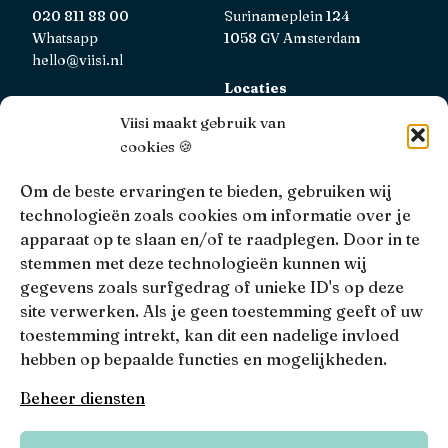
020 811 88 00
Surinameplein 124
Whatsapp
1058 GV Amsterdam
hello@viisi.nl
Locaties
Bekijk alle locaties
Viisi maakt gebruik van
cookies 🍪
AFM
Viisi Hypotheken is geregistreerd bij de AFM.
Om de beste ervaringen te bieden, gebruiken wij
Registratienummer: 12039833
technologieën zoals cookies om informatie over je
apparaat op te slaan en/of te raadplegen. Door in te
KiFiD
stemmen met deze technologieën kunnen wij
Niet tevreden over onze interne klachtbehandeling, dan
gegevens zoals surfgedrag of unieke ID's op deze
kun je terecht bij
KiFiD
.
site verwerken. Als je geen toestemming geeft of uw
toestemming intrekt, kan dit een nadelige invloed
hebben op bepaalde functies en mogelijkheden.
• 4.9 •
• 1517 Reviews
Beheer diensten
Viisi © 2026