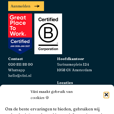
Aanmelden
Contact
Hoofdkantoor
020 811 88 00
Surinameplein 124
Whatsapp
1058 GV Amsterdam
hello@viisi.nl
Locaties
Bekijk alle locaties
Viisi maakt gebruik van
cookies 🍪
AFM
Viisi Hypotheken is geregistreerd bij de AFM.
Om de beste ervaringen te bieden, gebruiken wij
Registratienummer: 12039833