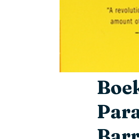
Boek
Para
Barr