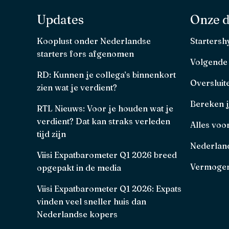
Updates
Onze d
Kooplust onder Nederlandse
Starters
starters fors afgenomen
Volgende
RD: Kunnen je collega’s binnenkort
Oversluit
zien wat je verdient?
Bereken 
RTL Nieuws: Voor je houden wat je
verdient? Dat kan straks verleden
Alles voo
tijd zijn
Nederland
Viisi Expatbarometer Q1 2026 breed
Vermogen
opgepakt in de media
Viisi Expatbarometer Q1 2026: Expats
vinden veel sneller huis dan
Nederlandse kopers