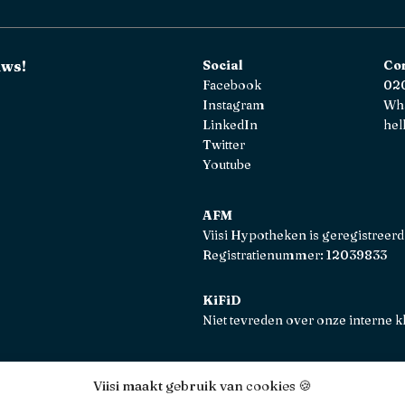
uws!
Social
Co
Facebook
020
Instagram
Wh
LinkedIn
hel
Twitter
Youtube
AFM
Viisi Hypotheken is geregistreerd
Registratienummer: 12039833
KiFiD
Niet tevreden over onze interne k
Viisi maakt gebruik van cookies 🍪