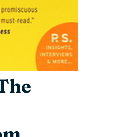
 The
Tom