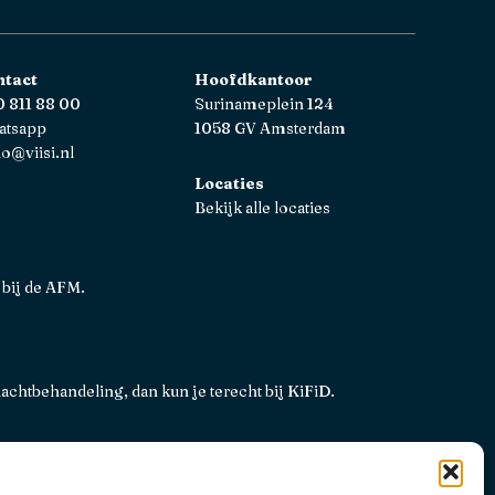
ntact
Hoofdkantoor
 811 88 00
Surinameplein 124
atsapp
1058 GV Amsterdam
lo@viisi.nl
Locaties
Bekijk alle locaties
 bij de AFM.
lachtbehandeling, dan kun je terecht bij
KiFiD
.