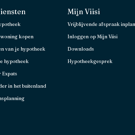
iensten
Mijn Viisi
hypotheek
Vrijblijvende afspraak inpla
 woning kopen
Inloggen op Mijn Viisi
en van je hypotheek
Downloads
je hypotheek
Hypotheekgesprek
r Expats
er in het buitenland
splanning