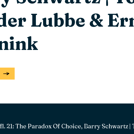
der Lubbe & Er
nink
fl. 21: The Paradox Of Choice, Barry Schwartz 