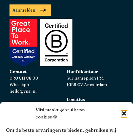
Aanmelden
Contact
Hoofdkantoor
020 811 88 00
Surinameplein 124
Whatsapp
1058 GV Amsterdam
hello@viisi.nl
Locaties
Bekijk alle locaties
Viisi maakt gebruik van
cookies 🍪
AFM
Viisi Hypotheken is geregistreerd bij de AFM.
Om de beste ervaringen te bieden, gebruiken wij