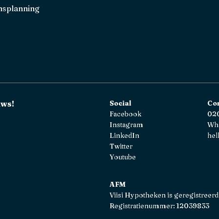
splanning
uws!
Social
Co
Facebook
020
Instagram
Wh
LinkedIn
hel
Twitter
Youtube
AFM
Viisi Hypotheken is geregistreerd
Registratienummer: 12039833