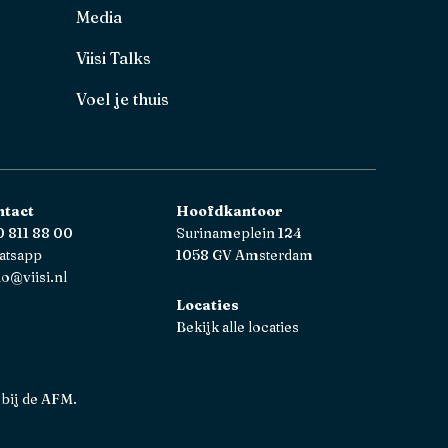
Media
Viisi Talks
Voel je thuis
ntact
Hoofdkantoor
 811 88 00
Surinameplein 124
atsapp
1058 GV Amsterdam
lo@viisi.nl
Locaties
Bekijk alle locaties
 bij de AFM.