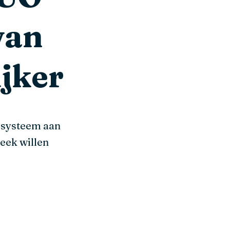
van
ijker
e systeem aan
eek willen