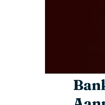
Bank
Aanp