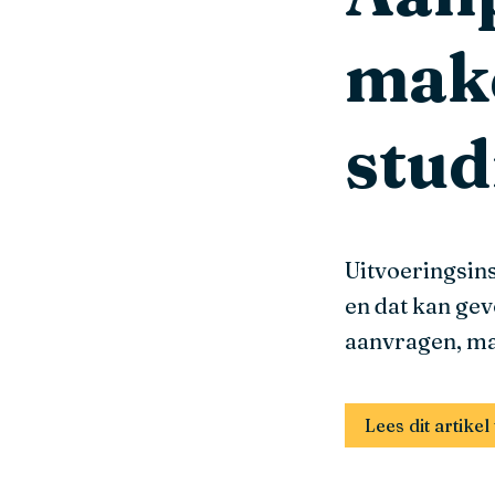
make
stud
Uitvoeringsins
en dat kan ge
aanvragen, ma
Lees dit artik