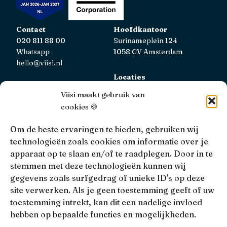
Contact
Hoofdkantoor
020 811 88 00
Surinameplein 124
Whatsapp
1058 GV Amsterdam
hello@viisi.nl
Locaties
Bekijk alle locaties
Viisi maakt gebruik van
cookies 🍪
AFM
Viisi Hypotheken is geregistreerd bij de AFM.
Om de beste ervaringen te bieden, gebruiken wij
Registratienummer: 12039833
technologieën zoals cookies om informatie over je
apparaat op te slaan en/of te raadplegen. Door in te
KiFiD
stemmen met deze technologieën kunnen wij
Niet tevreden over onze interne klachtbehandeling, dan
gegevens zoals surfgedrag of unieke ID's op deze
kun je terecht bij
KiFiD
.
site verwerken. Als je geen toestemming geeft of uw
toestemming intrekt, kan dit een nadelige invloed
hebben op bepaalde functies en mogelijkheden.