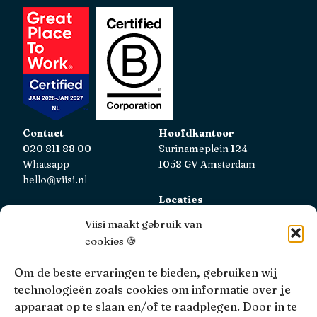
Contact
Hoofdkantoor
020 811 88 00
Surinameplein 124
Whatsapp
1058 GV Amsterdam
hello@viisi.nl
Locaties
Bekijk alle locaties
Viisi maakt gebruik van
cookies 🍪
AFM
Viisi Hypotheken is geregistreerd bij de AFM.
Om de beste ervaringen te bieden, gebruiken wij
Registratienummer: 12039833
technologieën zoals cookies om informatie over je
apparaat op te slaan en/of te raadplegen. Door in te
KiFiD