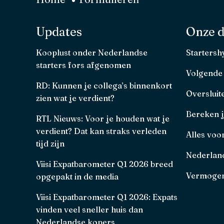
Updates
Onze d
Kooplust onder Nederlandse
Starters
starters fors afgenomen
Volgende
RD: Kunnen je collega’s binnenkort
Oversluit
zien wat je verdient?
Bereken 
RTL Nieuws: Voor je houden wat je
verdient? Dat kan straks verleden
Alles voo
tijd zijn
Nederland
Viisi Expatbarometer Q1 2026 breed
Vermogen
opgepakt in de media
Viisi Expatbarometer Q1 2026: Expats
vinden veel sneller huis dan
Nederlandse kopers