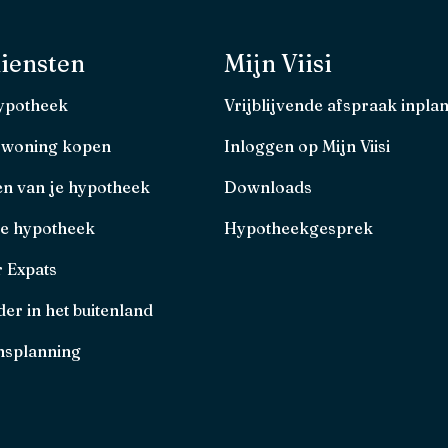
iensten
Mijn Viisi
hypotheek
Vrijblijvende afspraak inpla
 woning kopen
Inloggen op Mijn Viisi
en van je hypotheek
Downloads
je hypotheek
Hypotheekgesprek
r Expats
er in het buitenland
splanning