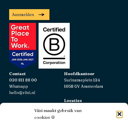
Aanmelden
Contact
Hoofdkantoor
020 811 88 00
Surinameplein 124
Whatsapp
1058 GV Amsterdam
hello@viisi.nl
Locaties
Bekijk alle locaties
Viisi maakt gebruik van
cookies 🍪
AFM
Viisi Hypotheken is geregistreerd bij de AFM.