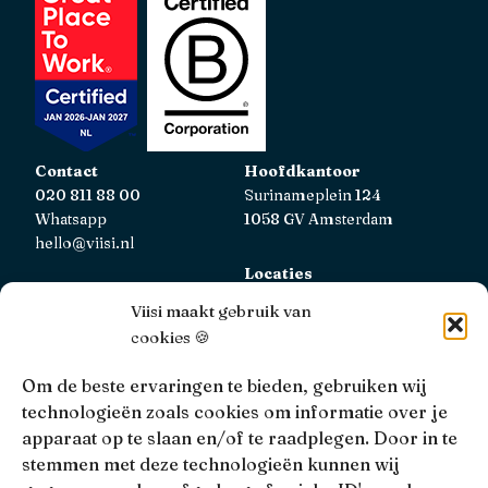
Contact
Hoofdkantoor
020 811 88 00
Surinameplein 124
Whatsapp
1058 GV Amsterdam
hello@viisi.nl
Locaties
Bekijk alle locaties
Viisi maakt gebruik van
cookies 🍪
AFM
Viisi Hypotheken is geregistreerd bij de AFM.
Om de beste ervaringen te bieden, gebruiken wij
Registratienummer: 12039833
technologieën zoals cookies om informatie over je
apparaat op te slaan en/of te raadplegen. Door in te
KiFiD
stemmen met deze technologieën kunnen wij
Niet tevreden over onze interne klachtbehandeling, dan