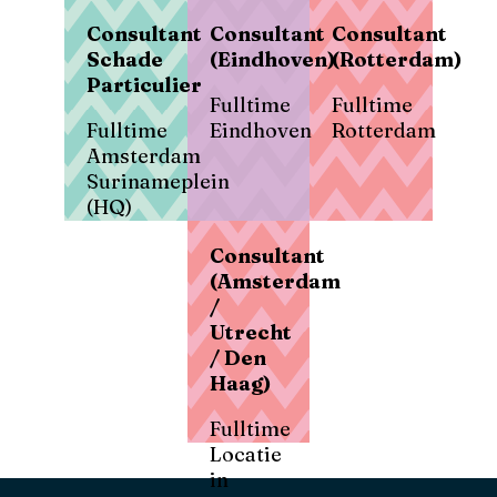
Consultant
Consultant
Consultant
Schade
(Eindhoven)
(Rotterdam)
Particulier
Fulltime
Fulltime
Fulltime
Eindhoven
Rotterdam
Amsterdam
Surinameplein
(HQ)
Consultant
(Amsterdam
/
Utrecht
/ Den
Haag)
Fulltime
Locatie
in