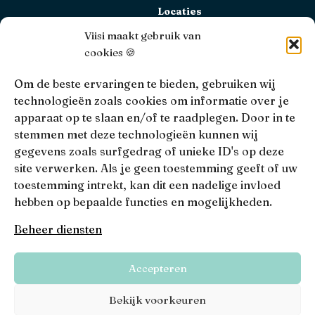
Locaties
Bekijk alle locaties
Viisi maakt gebruik van
cookies 🍪
AFM
Viisi Hypotheken is geregistreerd bij de AFM.
Om de beste ervaringen te bieden, gebruiken wij
Registratienummer: 12039833
technologieën zoals cookies om informatie over je
apparaat op te slaan en/of te raadplegen. Door in te
KiFiD
stemmen met deze technologieën kunnen wij
Niet tevreden over onze interne klachtbehandeling, dan
gegevens zoals surfgedrag of unieke ID's op deze
kun je terecht bij
KiFiD
.
site verwerken. Als je geen toestemming geeft of uw
toestemming intrekt, kan dit een nadelige invloed
hebben op bepaalde functies en mogelijkheden.
• 4.9 •
• 1519 Reviews
Beheer diensten
Viisi © 2026
Accepteren
Algemene voorwaarden
Privacy, disclaimers en voorwaarden
Bekijk voorkeuren