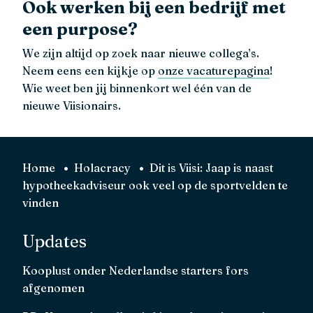
Ook werken bij een bedrijf met
een purpose?
We zijn altijd op zoek naar nieuwe collega’s.
Neem eens een kijkje op
onze vacaturepagina
!
Wie weet ben jij binnenkort wel één van de
nieuwe Viisionairs.
Home
Holacracy
Dit is Viisi: Jaap is naast
hypotheekadviseur ook veel op de sportvelden te
vinden
Updates
Kooplust onder Nederlandse starters fors
afgenomen